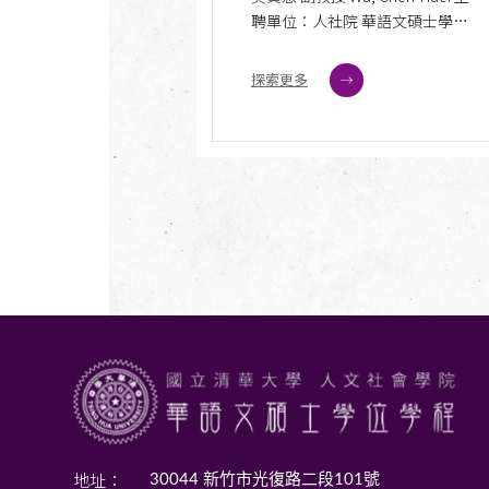
聘單位：人社院 華語文碩士學位
學程 電話：(03)571-5131轉34425
傳真：(03)572-5973 電子信箱：
探索更多
chenhueiwu@gapp.nthu.edu.tw
聯絡地址：30044 新竹市東區光
復路101號 人社院B515
地址：
30044 新竹市光復路二段101號