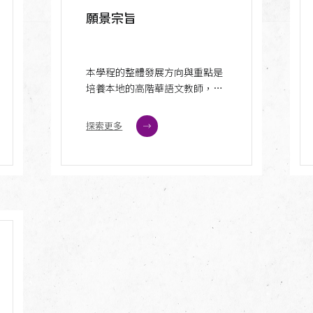
願景宗旨
本學程的整體發展方向與重點是
培養本地的高階華語文教師，以
及國際社會中的「高階華語、初
階漢學」的專業人才。以ACTFL
探索更多
的等級而言，本學程將訓練國際
學生達到優秀級(superior)的中文
程度，也將訓練本地生具備教導
國際學生達致優秀級中文程度的
能力，且同時提升本地與非本地
學生對於歷史文化的知識和當前
華人社會的認識，以成為國際間
智庫、外交、新聞傳播、跨國商
業貿易、教育、人文社會學等領
域的高端專業從業人才。