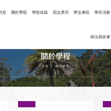
消息
關於學程
學程成員
招生資訊
學生專區
學術活動
辦法與表單
學程簡介
師資陣容
報名招生
修業辦法
演講/工作
願景宗旨
行政人員
獎助學金
課程查詢
論文發表
關於學程
組織架構
課程規劃
實習計畫
學位論文
辦法規章
首頁
關於學程
學程主任
論文相關
國際生交
表單下載