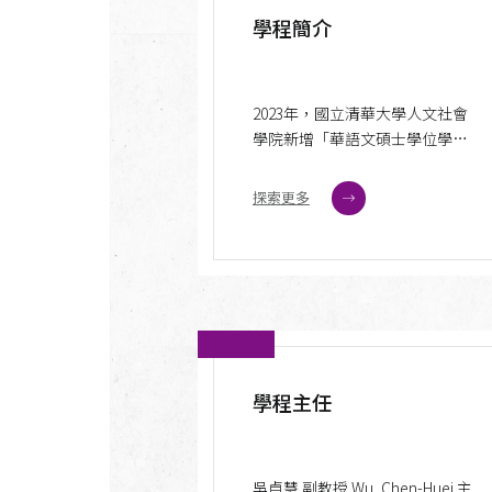
學程簡介
2023年，國立清華大學人文社會
學院新增「華語文碩士學位學
程」，成為院內共同培育人才的
平台之一。學程支援的系所包括
探索更多
「中國文學系」、「歷史研究
所」、「語言學研究所」、「台
灣文學研究所」、「人類學研究
所」和「社會學研究所」。
學程主任
吳貞慧 副教授 Wu, Chen-Huei 主