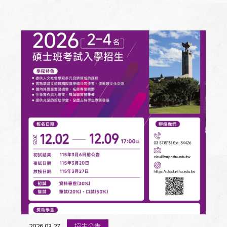
全部消息
招生公告
活動訊息
人才招募
論文口試
學程榮譽
2026.03.27
招生公告